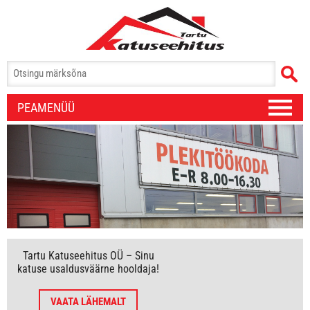
PEAMENÜÜ
Tartu Katuseehitus OÜ – Sinu
katuse usaldusväärne hooldaja!
VAATA LÄHEMALT