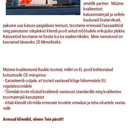
ametlik partner. Müüme
kvaliteetset
katusematerjali ja sellele
kuuluvaid lisatarvikuid,
pakume
uue katuse paigalduse teenust
, teostame erinevaid fassaaditöid
ning
painutame sileplekist kliendi poolt antud mõõtudele erikujulisi plekke.
Katusetöid teostame nii Eestis kui ka naaberriikides. Meie meeskond on
kasvanud tänaseks 20 liikmeliseks.
Müüme kvaliteetseid Ruukki tooteid, millel on EL poolt kehtestatud
kohustuslik CE-märgistus:
- Garanteerib ostjale, et tooted vastavad kõige hilisematele EU
regulatsioonidele
- Tõendab toote nõutud kvaliteedi vastavust standardile ning kvaliteetse
toormaterjali kasutamist
- Aitab kliendil võrrelda erinevate toodete omadusi ja teha nõuetele vastav
valik
Armsad kliendid, oleme Teie päralt!