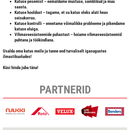
Katuse pesemist
– eemaldame mustuse, samblikud ja muu
saasta.
Katuse hooldust
– tagame, et su katus oleks alati heas
seisukorras.
Katuse kontrolli
– ennetame võimalikke probleeme ja pikendame
katuse eluiga.
Vihmaveesüsteemide puhastust
– hoiame vihmaveesüsteemid
puhtana ja töökindlana.
Usalda oma katus meile ja tunne end turvaliselt igasugustes
ilmastikuoludes!
Küsi hinda juba täna!
PARTNERID