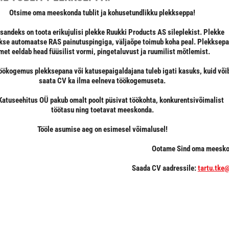
Otsime oma meeskonda tublit ja kohusetundlikku plekkseppa!
sandeks on toota erikujulisi plekke Ruukki Products AS sileplekist. Plekke
akse automaatse RAS painutuspingiga, väljaõpe toimub koha peal. Plekksep
met eeldab head füüsilist vormi, pingetaluvust ja ruumilist mõtlemist.
öökogemus plekksepana või katusepaigaldajana tuleb igati kasuks, kuid või
saata CV ka ilma eelneva töökogemuseta.
Katuseehitus OÜ pakub omalt poolt püsivat töökohta, konkurentsivõimalist
töötasu ning toetavat meeskonda.
Tööle asumise aeg on esimesel võimalusel!
Ootame Sind oma meesko
Saada CV aadressile:
tartu.tke