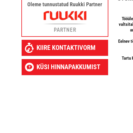
Oleme tunnustatud Ruukki Partner
Tööüle
valtsit
a
Eelnev t
KIIRE KONTAKTIVORM
Tartu 
KÜSI HINNAPAKKUMIST