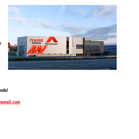
a
b
nda!
@gmail.com