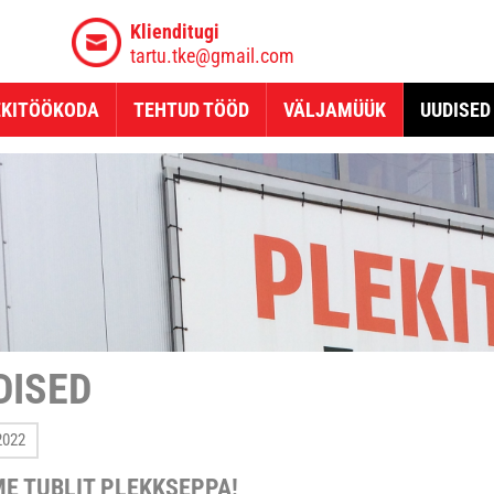
Klienditugi
tartu.tke@gmail.com
EKITÖÖKODA
TEHTUD TÖÖD
VÄLJAMÜÜK
UUDISED
DISED
2022
ME TUBLIT PLEKKSEPPA!