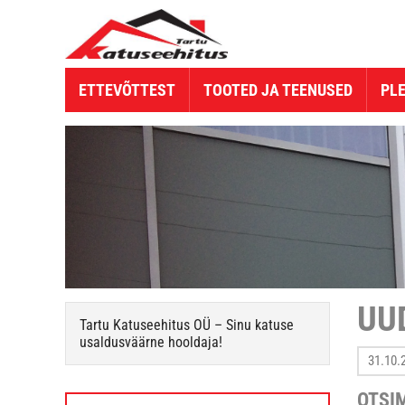
ETTEVÕTTEST
TOOTED JA TEENUSED
PL
UU
Tartu Katuseehitus OÜ – Sinu katuse
usaldusväärne hooldaja!
31.10.
OTSI