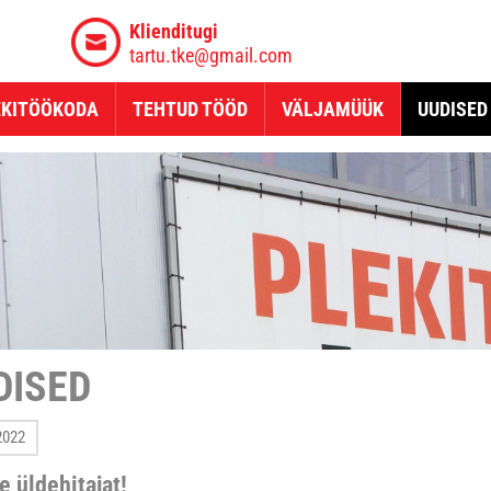
Klienditugi
tartu.tke@gmail.com
EKITÖÖKODA
TEHTUD TÖÖD
VÄLJAMÜÜK
UUDISED
DISED
2022
 üldehitajat!