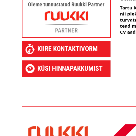
Oleme tunnustatud Ruukki Partner
Tartu 
nii ple
turvata
tead mõ
CV aad
KIIRE KONTAKTIVORM
KÜSI HINNAPAKKUMIST