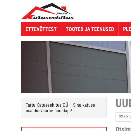
ETTEVÕTTEST
TOOTED JA TEENUSED
PL
UU
Tartu Katuseehitus OÜ – Sinu katuse
usaldusväärne hooldaja!
22.03.
Otsime