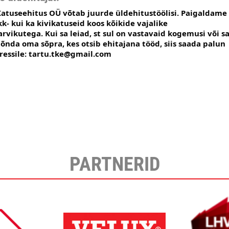
Katuseehitus OÜ võtab juurde üldehitustöölisi. Paigaldame 
kk- kui ka kivikatuseid koos kõikide vajalike 
rvikutega. Kui sa leiad, st sul on vastavaid kogemusi või sa
nda oma sõpra, kes otsib ehitajana tööd, siis saada palun 
ressile: tartu.tke@gmail.com
PARTNERID